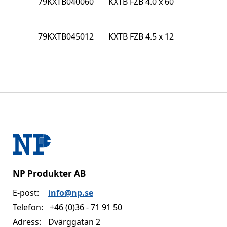
79KXTB040060
KXTB FZB 4.0 x 60
79KXTB045012
KXTB FZB 4.5 x 12
NP Produkter AB
E-post:
info@np.se
Telefon:
+46 (0)36 - 71 91 50
Adress:
Dvärggatan 2