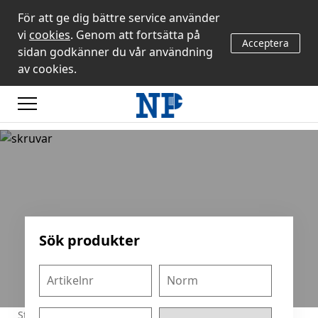
För att ge dig bättre service använder
vi
cookies
. Genom att fortsätta på
Acceptera
sidan godkänner du vår användning
av cookies.
Sök produkter
Start
/
Produkter
/
MASKINSKRUV
/
TORX (TX)