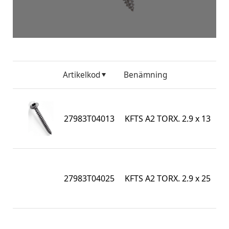
Artikelkod
Benämning
N
I
1
27983T04013
KFTS A2 TORX. 2.9 x 13
/ 
7
I
1
27983T04025
KFTS A2 TORX. 2.9 x 25
/ 
7
I