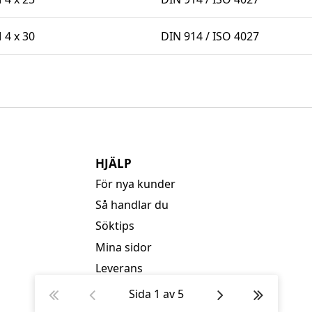
4 x 30
DIN 914 / ISO 4027
HJÄLP
För nya kunder
Så handlar du
Söktips
Mina sidor
Leverans
Betalning
Sida
1
av
5
Säkerhet & Cookies