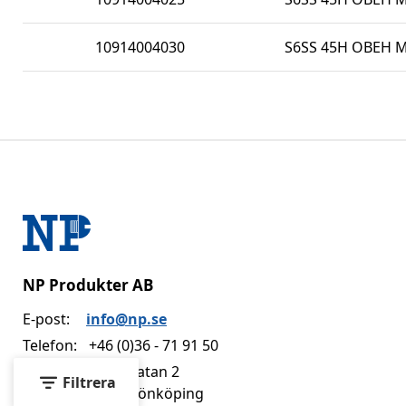
10914004030
S6SS 45H OBEH M 
NP Produkter AB
E-post:
info@np.se
Telefon:
+46 (0)36 - 71 91 50
Adress:
Dvärggatan 2
Filtrera
553 02 Jönköping