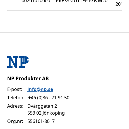
00201020000
PRESSMUTTER FZB M20
201
NP Produkter AB
E-post:
info@np.se
Telefon:
+46 (0)36 - 71 91 50
Adress:
Dvärggatan 2
553 02 Jönköping
Org.nr:
556161-8017