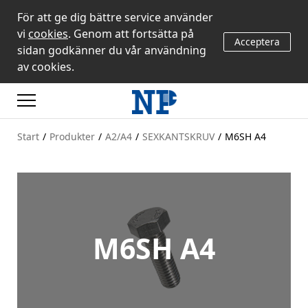
För att ge dig bättre service använder
vi
cookies
. Genom att fortsätta på
Acceptera
sidan godkänner du vår användning
av cookies.
Start
/
Produkter
/
A2/A4
/
SEXKANTSKRUV
/
M6SH A4
M6SH A4