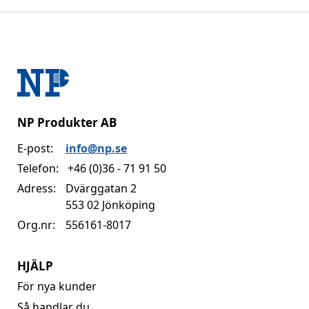
NP Produkter AB
E-post:
info@np.se
Telefon:
+46 (0)36 - 71 91 50
Adress:
Dvärggatan 2
553 02 Jönköping
Org.nr:
556161-8017
HJÄLP
För nya kunder
Så handlar du