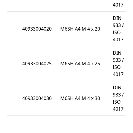
4017
DIN
933 /
40933004020
M6SH A4 M 4 x 20
5
ISO
4017
DIN
933 /
40933004025
M6SH A4 M 4 x 25
5
ISO
4017
DIN
933 /
40933004030
M6SH A4 M 4 x 30
5
ISO
4017