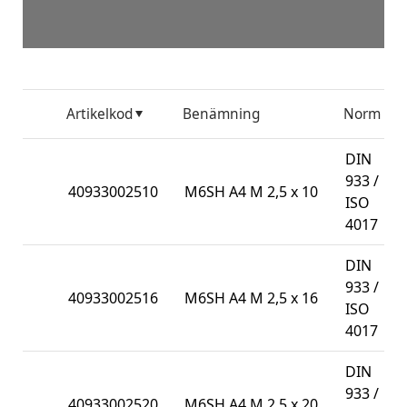
Artikelkod
Benämning
Norm
F
DIN
933 /
40933002510
M6SH A4 M 2,5 x 10
1
ISO
4017
DIN
933 /
40933002516
M6SH A4 M 2,5 x 16
1
ISO
4017
DIN
933 /
40933002520
M6SH A4 M 2,5 x 20
1