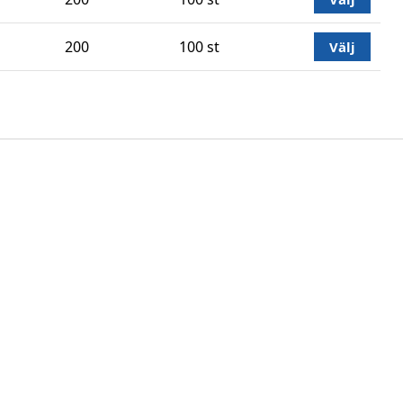
200
100 st
Välj