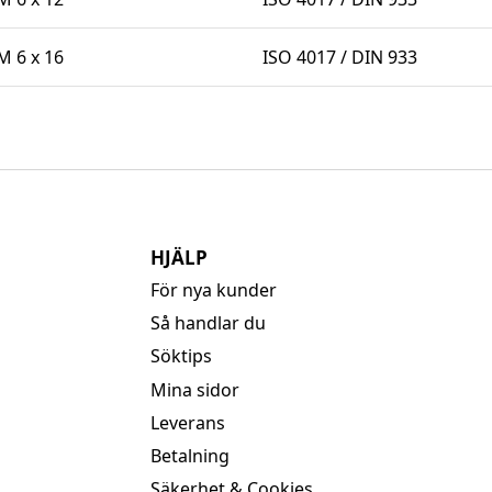
 6 x 16
ISO 4017 / DIN 933
HJÄLP
För nya kunder
Så handlar du
Söktips
Mina sidor
Leverans
Betalning
Säkerhet & Cookies