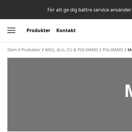
För att ge dig bättre service använder
Produkter
Kontakt
Start
/
Produkter
/
MSG, ALU, CU & POLYAMID
/
POLYAMID
/
M