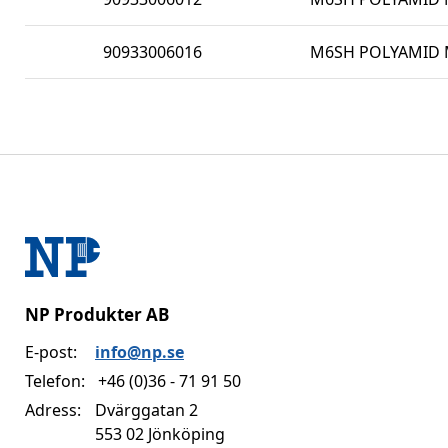
90933006016
M6SH POLYAMID M
NP Produkter AB
E-post:
info@np.se
Telefon:
+46 (0)36 - 71 91 50
Adress:
Dvärggatan 2
553 02 Jönköping