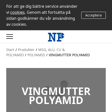
För att ge dig bättre service använder
vi
cookies
. Genom att fortsätta på
Acceptera
sidan godkänner du vår användning
av cookies.
Start
/
Produkter
/
MSG, ALU, CU &
POLYAMID
/
POLYAMID
/
VINGMUTTER POLYAMID
VINGMUTTER
POLYAMID