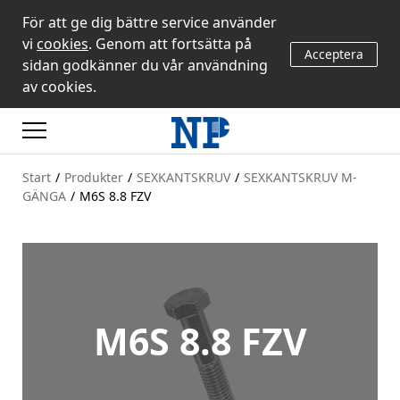
För att ge dig bättre service använder
vi
cookies
. Genom att fortsätta på
Acceptera
sidan godkänner du vår användning
av cookies.
Start
/
Produkter
/
SEXKANTSKRUV
/
SEXKANTSKRUV M-
GÄNGA
/
M6S 8.8 FZV
M6S 8.8 FZV