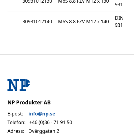
30931012130
M6S 8.8 FZV M12 x 130
931
DIN
30931012140
M6S 8.8 FZV M12 x 140
931
NP Produkter AB
E-post:
info@np.se
Telefon:
+46 (0)36 - 71 91 50
Adress:
Dvärggatan 2