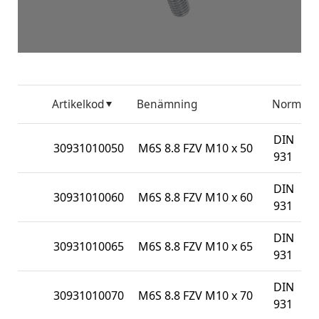
Artikelkod
Benämning
Norm
F
DIN
30931010050
M6S 8.8 FZV M10 x 50
931
DIN
30931010060
M6S 8.8 FZV M10 x 60
931
DIN
30931010065
M6S 8.8 FZV M10 x 65
931
DIN
30931010070
M6S 8.8 FZV M10 x 70
931