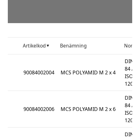
Artikelkod
Benämning
Norm
DIN
84 /
90084002004
MCS POLYAMID M 2 x 4
ISO
1207
DIN
84 /
90084002006
MCS POLYAMID M 2 x 6
ISO
1207
DIN