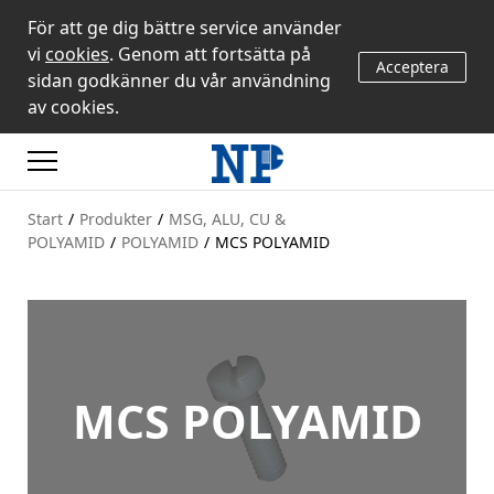
För att ge dig bättre service använder
vi
cookies
. Genom att fortsätta på
Acceptera
sidan godkänner du vår användning
av cookies.
Start
/
Produkter
/
MSG, ALU, CU &
POLYAMID
/
POLYAMID
/
MCS POLYAMID
MCS POLYAMID