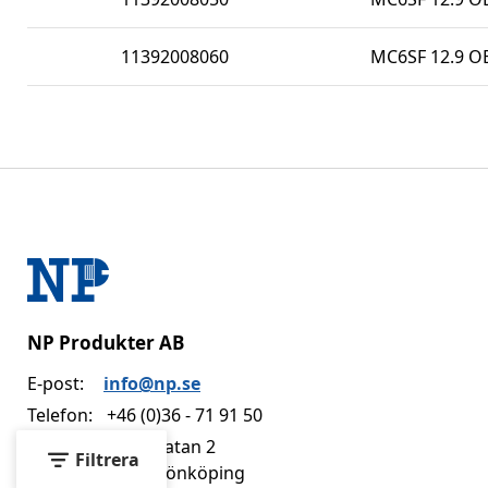
11392008060
MC6SF 12.9 O
NP Produkter AB
E-post:
info@np.se
Telefon:
+46 (0)36 - 71 91 50
Adress:
Dvärggatan 2
Filtrera
553 02 Jönköping