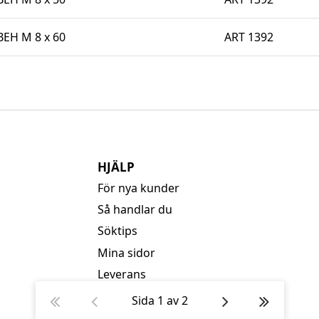
BEH M 8 x 60
ART 1392
HJÄLP
För nya kunder
Så handlar du
Söktips
Mina sidor
Leverans
Betalning
Sida
1
av
2
Säkerhet & Cookies