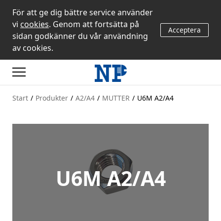
För att ge dig bättre service använder
vi
cookies
. Genom att fortsätta på
Acceptera
sidan godkänner du vår användning
av cookies.
Start
/
Produkter
/
A2/A4
/
MUTTER
/
U6M A2/A4
U6M A2/A4