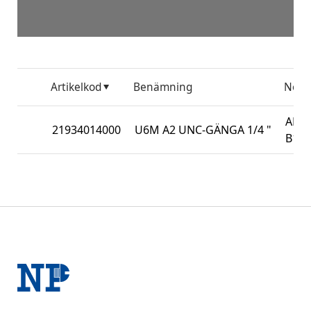
Artikelkod
Benämning
Nor
ANSI
21934014000
U6M A2 UNC-GÄNGA 1/4 "
B18.