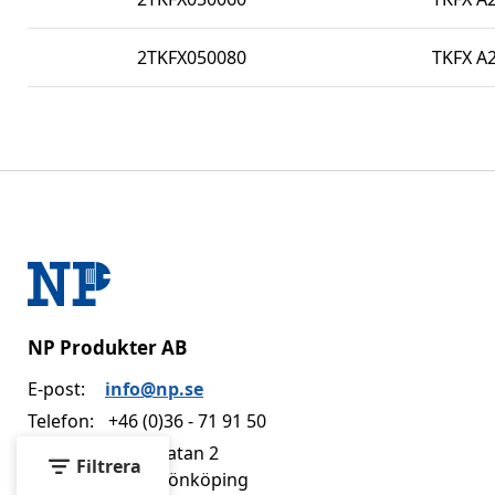
2TKFX050080
TKFX A2
NP Produkter AB
E-post:
info@np.se
Telefon:
+46 (0)36 - 71 91 50
Adress:
Dvärggatan 2
Filtrera
553 02 Jönköping