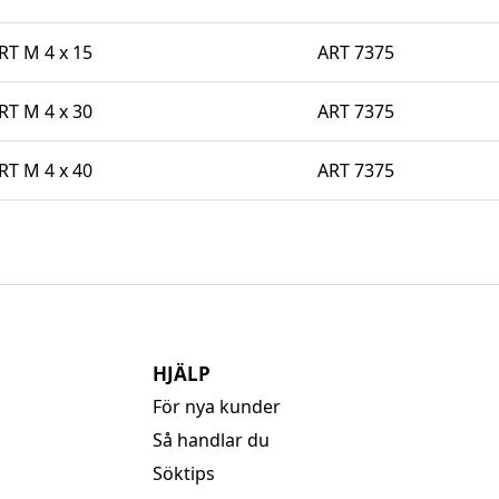
T M 4 x 15
ART 7375
T M 4 x 30
ART 7375
T M 4 x 40
ART 7375
HJÄLP
För nya kunder
Så handlar du
Söktips