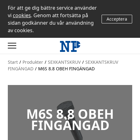
För att ge dig bättre service använder
vi
cookies
. Genom att fortsätta på
Acceptera
sidan godkänner du vår användning
av cookies.
Start
/
Produkter
/
SEXKANTSKRUV
/
SEXKANTSKRUV
FINGÄNGAD
/
M6S 8.8 OBEH FINGÄNGAD
M6S 8.8 OBEH
FINGÄNGAD