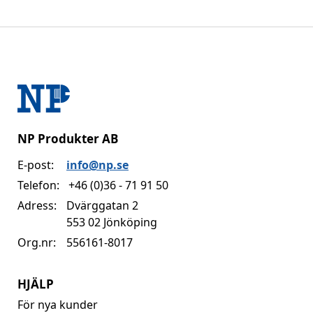
NP Produkter AB
E-post:
info@np.se
Telefon:
+46 (0)36 - 71 91 50
Adress:
Dvärggatan 2
553 02 Jönköping
Org.nr:
556161-8017
HJÄLP
För nya kunder