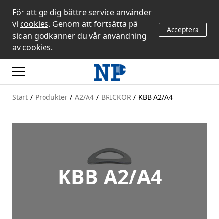
För att ge dig bättre service använder
vi
cookies
. Genom att fortsätta på
Acceptera
sidan godkänner du vår användning
av cookies.
Start
/
Produkter
/
A2/A4
/
BRICKOR
/
KBB A2/A4
KBB A2/A4