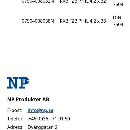
07504008032N
RXB FZB PHIL 4.2 x 32
7504N
DIN
07504008038N
RXB FZB PHIL 4.2 x 38
7504N
NP Produkter AB
E-post:
info@np.se
Telefon:
+46 (0)36 - 71 91 50
Adress:
Dvärggatan 2