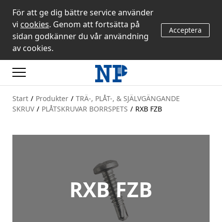
För att ge dig bättre service använder
vi
cookies
. Genom att fortsätta på
Acceptera
sidan godkänner du vår användning
av cookies.
Start
/
Produkter
/
TRÄ-, PLÅT-, & SJÄLVGÄNGANDE
SKRUV
/
PLÅTSKRUVAR BORRSPETS
/
RXB FZB
RXB FZB