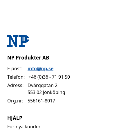
NP Produkter AB
E-post:
info@np.se
Telefon:
+46 (0)36 - 71 91 50
Adress:
Dvärggatan 2
553 02 Jönköping
Org.nr:
556161-8017
HJÄLP
För nya kunder