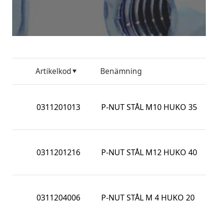
Artikelkod
Benämning
No
6K
0311201013
P-NUT STÅL M10 HUKO 35
LÅ
HU
6K
0311201216
P-NUT STÅL M12 HUKO 40
LÅ
HU
6K
0311204006
P-NUT STÅL M 4 HUKO 20
LÅ
HU