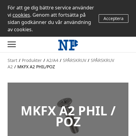
För att ge dig bättre service använder
vi
cookies
. Genom att fortsätta på
Acceptera
sidan godkänner du vår användning
av cookies.
Start
/
Produkter
/
A2/A4
/
SPÅRSKRUV
/
SPÅRSKRUV
A2
/
MKFX A2 PHIL/POZ
MKFX A2 PHIL /
POZ