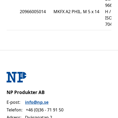
966-
20966005014
MKFX A2 PHIL. M 5 x 14
H /
ISO
7047
NP Produkter AB
E-post:
info@np.se
Telefon:
+46 (0)36 - 71 91 50
Adress:
Dvärggatan 2