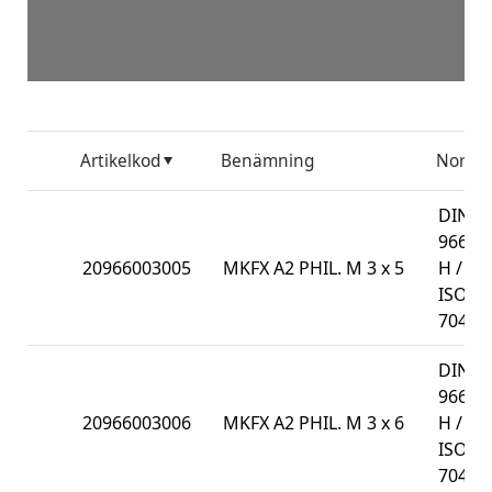
Artikelkod
Benämning
Norm
DIN
966-
20966003005
MKFX A2 PHIL. M 3 x 5
H /
ISO
7047
DIN
966-
20966003006
MKFX A2 PHIL. M 3 x 6
H /
ISO
7047