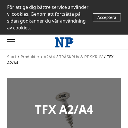
För att ge dig bättre service använder
vi
cookies
. Genom att fortsätta på
Acceptera
sidan godkänner du vår användning
av cookies.
Start
/
Produkter
/
A2/A4
/
TRÄSKRUV & PT-SKRUV
/
TFX
A2/A4
TFX A2/A4