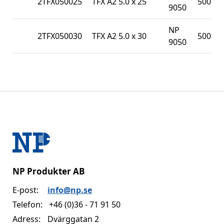
2TFX050025
TFX A2 5.0 x 25
500
9050
NP
2TFX050030
TFX A2 5.0 x 30
500
9050
NP Produkter AB
E-post:
info@np.se
Telefon:
+46 (0)36 - 71 91 50
Adress:
Dvärggatan 2