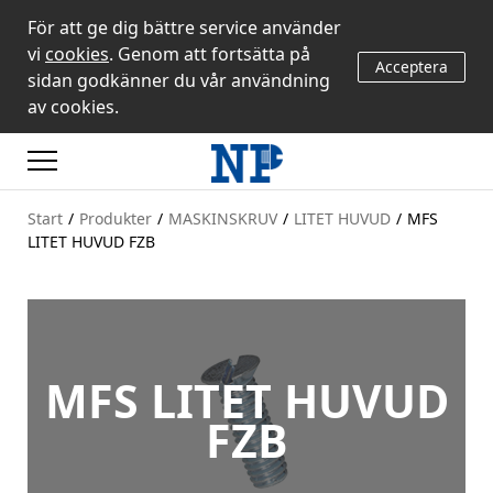
För att ge dig bättre service använder
vi
cookies
. Genom att fortsätta på
Acceptera
sidan godkänner du vår användning
av cookies.
Start
/
Produkter
/
MASKINSKRUV
/
LITET HUVUD
/
MFS
LITET HUVUD FZB
MFS LITET HUVUD
FZB