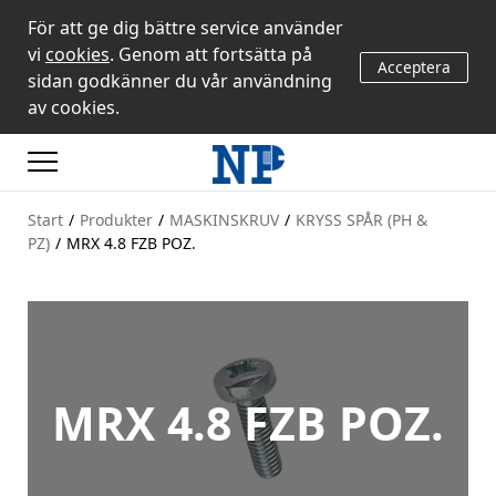
För att ge dig bättre service använder
vi
cookies
. Genom att fortsätta på
Acceptera
sidan godkänner du vår användning
av cookies.
Start
/
Produkter
/
MASKINSKRUV
/
KRYSS SPÅR (PH &
PZ)
/
MRX 4.8 FZB POZ.
MRX 4.8 FZB POZ.