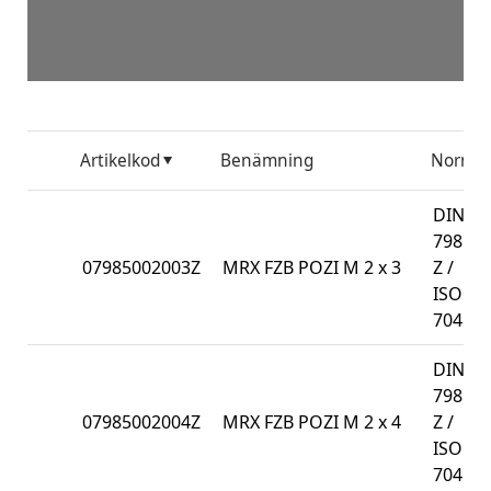
Artikelkod
Benämning
Norm
DIN
7985-
07985002003Z
MRX FZB POZI M 2 x 3
Z /
ISO
7045
DIN
7985-
07985002004Z
MRX FZB POZI M 2 x 4
Z /
ISO
7045