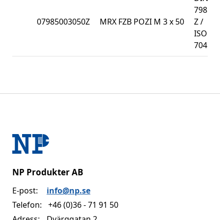
7985-
07985003050Z
MRX FZB POZI M 3 x 50
Z /
ISO
7045
NP Produkter AB
E-post:
info@np.se
Telefon:
+46 (0)36 - 71 91 50
Adress:
Dvärggatan 2