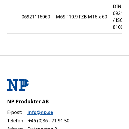
DIN
6921
06921116060
M6SF 10.9 FZB M16 x 60
/ ISO
8100
NP Produkter AB
E-post:
info@np.se
Telefon:
+46 (0)36 - 71 91 50
Adress:
Dvärggatan 2