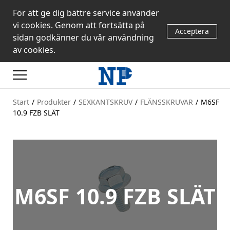
För att ge dig bättre service använder
vi
cookies
. Genom att fortsätta på
Acceptera
sidan godkänner du vår användning
av cookies.
Start
/
Produkter
/
SEXKANTSKRUV
/
FLÄNSSKRUVAR
/
M6SF
10.9 FZB SLÄT
M6SF 10.9 FZB SLÄT