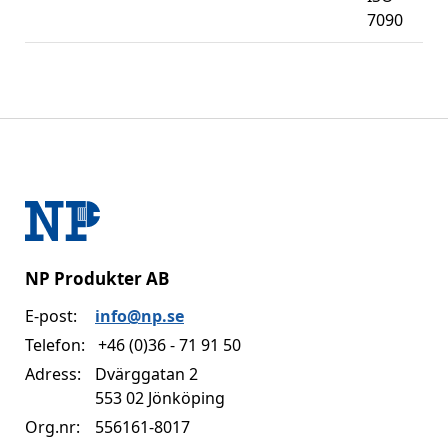
7090
NP Produkter AB
E-post:
info@np.se
Telefon:
+46 (0)36 - 71 91 50
Adress:
Dvärggatan 2
553 02 Jönköping
Org.nr:
556161-8017