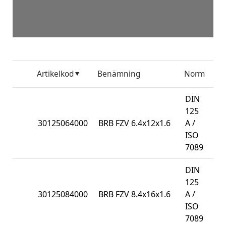
Artikelkod
Benämning
Norm
För
DIN
125
30125064000
BRB FZV 6.4x12x1.6
A /
10
ISO
7089
DIN
125
30125084000
BRB FZV 8.4x16x1.6
A /
10
ISO
7089