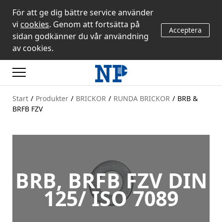
För att ge dig bättre service använder
vi
cookies
. Genom att fortsätta på
Acceptera
sidan godkänner du vår användning
av cookies.
Start
/
Produkter
/
BRICKOR
/
RUNDA BRICKOR
/
BRB &
BRFB FZV
BRB, BRFB FZV DIN
125/ ISO 7089