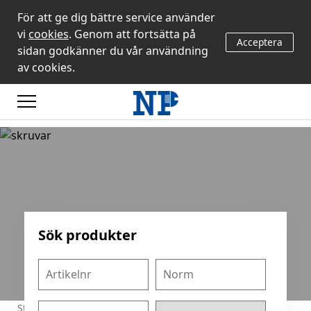
För att ge dig bättre service använder
vi
cookies
. Genom att fortsätta på
Acceptera
sidan godkänner du vår användning
av cookies.
Sök produkter
Start
/
Produkter
/
A2/A4
/
PLÅTSKRUV
/
PLÅTSKRUV