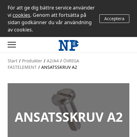
För att ge dig bättre service använder
vi
cookies
. Genom att fortsätta på
Acceptera
sidan godkänner du vår användning
av cookies.
Start
/
Produkter
/
A2/A4
/
ÖVRIGA
FÄSTELEMENT
/
ANSATSSKRUV A2
ANSATSSKRUV A2