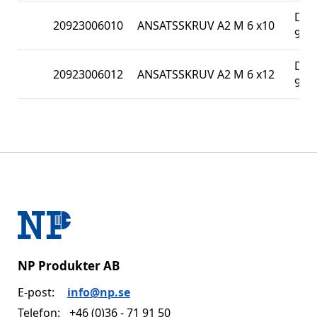
DIN
20923006010
ANSATSSKRUV A2 M 6 x10
923
DIN
20923006012
ANSATSSKRUV A2 M 6 x12
923
NP Produkter AB
E-post:
info@np.se
Telefon:
+46 (0)36 - 71 91 50