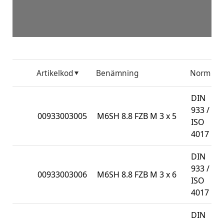
Artikelkod
Benämning
Norm
F
DIN
933 /
00933003005
M6SH 8.8 FZB M 3 x 5
ISO
4017
DIN
933 /
00933003006
M6SH 8.8 FZB M 3 x 6
ISO
4017
DIN