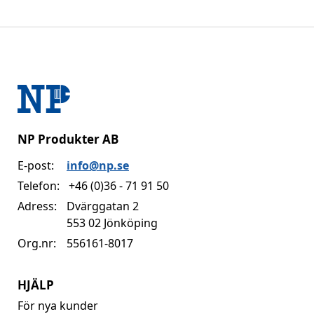
NP Produkter AB
E-post:
info@np.se
Telefon:
+46 (0)36 - 71 91 50
Adress:
Dvärggatan 2
553 02 Jönköping
Org.nr:
556161-8017
HJÄLP
För nya kunder