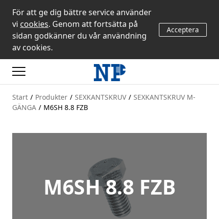
För att ge dig bättre service använder
vi
cookies
. Genom att fortsätta på
Acceptera
sidan godkänner du vår användning
av cookies.
Start
/
Produkter
/
SEXKANTSKRUV
/
SEXKANTSKRUV M-
GÄNGA
/
M6SH 8.8 FZB
M6SH 8.8 FZB