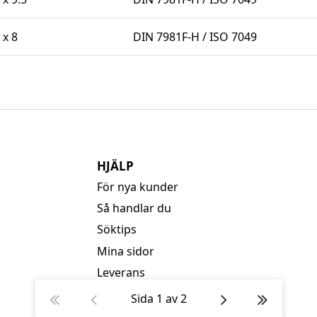
 x 8
DIN 7981F-H / ISO 7049
HJÄLP
För nya kunder
Så handlar du
Söktips
Mina sidor
Leverans
Betalning
Sida
1
av
2
Säkerhet & Cookies