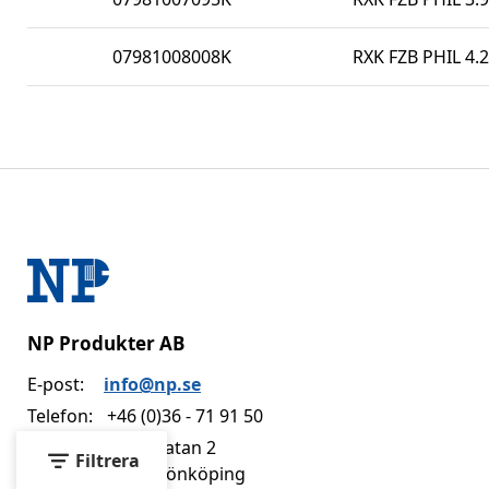
07981008008K
RXK FZB PHIL 4.2
NP Produkter AB
E-post:
info@np.se
Telefon:
+46 (0)36 - 71 91 50
Adress:
Dvärggatan 2
Filtrera
553 02 Jönköping