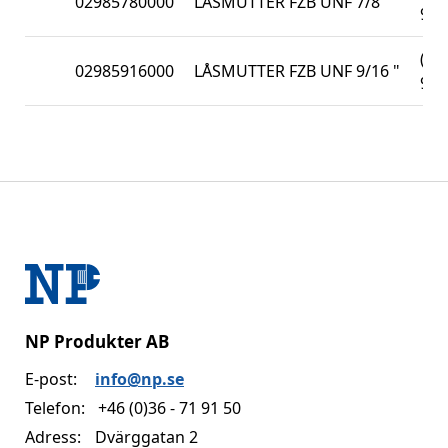
02985780000
LÅSMUTTER FZB UNF 7/8 "
982
(DI
02985916000
LÅSMUTTER FZB UNF 9/16 "
982
NP Produkter AB
E-post:
info@np.se
Telefon:
+46 (0)36 - 71 91 50
Adress:
Dvärggatan 2