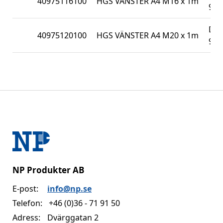
40975116100
HGS VÄNSTER A4 M16 x 1m
975
DIN
40975120100
HGS VÄNSTER A4 M20 x 1m
975
NP Produkter AB
E-post:
info@np.se
Telefon:
+46 (0)36 - 71 91 50
Adress:
Dvärggatan 2