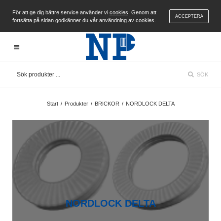
För att ge dig bättre service använder vi
cookies
. Genom att
ACCEPTERA
fortsätta på sidan godkänner du vår användning av cookies.
SÖK
Start
/
Produkter
/
BRICKOR
/
NORDLOCK DELTA
NORDLOCK DELTA