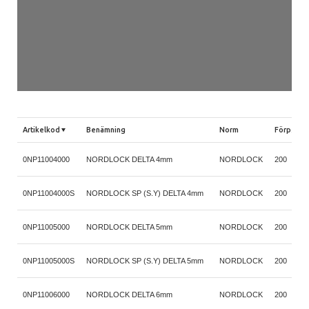
Artikelkod
Benämning
Norm
Förp.
0NP11004000
NORDLOCK DELTA 4mm
NORDLOCK
200
s
0NP11004000S
NORDLOCK SP (S.Y) DELTA 4mm
NORDLOCK
200
s
0NP11005000
NORDLOCK DELTA 5mm
NORDLOCK
200
s
0NP11005000S
NORDLOCK SP (S.Y) DELTA 5mm
NORDLOCK
200
s
0NP11006000
NORDLOCK DELTA 6mm
NORDLOCK
200
s